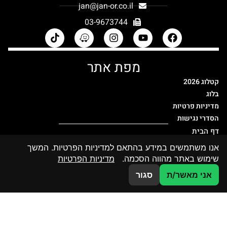
jan@jan-or.co.il
03-9673744
מפת אתר
קטלוג 2026
בלוג
מדיניות פרטיות
הסדרי נגישות
דף הבית
קטלוג מוצרי זכוכית
אנו משתמשים במידע בהתאם למדיניות הפרטיות. המשך
שימוש באתר מהווה הסכמה.
מדיניות הפרטיות
מחיצות זכוכית
קטלוג הדפסות
צרו קשר
אני מאשר/ת
סגור
פרויקטים פרטיים
פרויקטים ציבוריים
אדריכלים ומעצבים