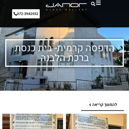
072-3942552
הדפסה קרמית- בית כנסת
ברכת הלבנה
להמשך קריאה