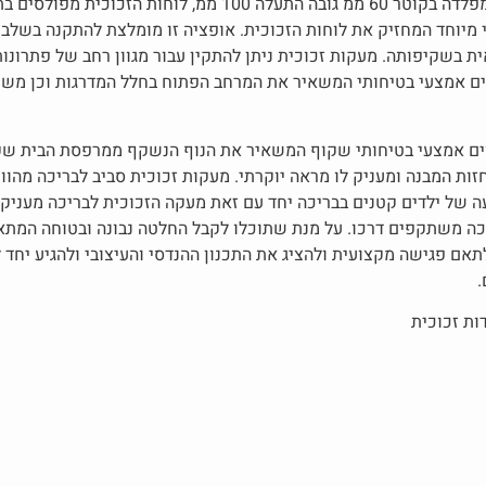
לוחות זכוכית לתוך תעלת U מפלדה בקוטר 60 ממ גובה התעלה 100 ממ, לוחות הזכ
לי מיוחד המחזיק את לוחות הזכוכית. אופציה זו מומלצת להתקנה בשלב 
ראית בשקיפותה. מעקות זכוכית ניתן להתקין עבור מגוון רחב של פתרונו
ים אמצעי בטיחותי המשאיר את המרחב הפתוח בחלל המדרגות וכן משר
ים אמצעי בטיחותי שקוף המשאיר את הנוף הנשקף ממרפסת הבית שקו
זות המבנה ומעניק לו מראה יוקרתי. מעקות זכוכית סביב לבריכה מהו
ה של ילדים קטנים בבריכה יחד עם זאת מעקה הזכוכית לבריכה מעניק 
ה משתקפים דרכו. על מנת שתוכלו לקבל החלטה נבונה ובטוחה המתאי
אם פגישה מקצועית ולהציג את התכנון ההנדסי והעיצובי ולהגיע יחד ל
.
דות זכוכית