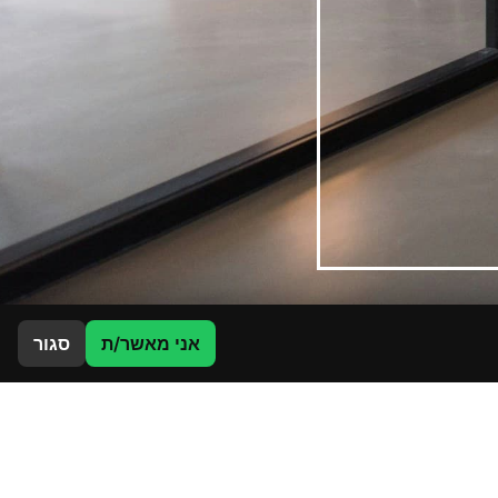
אני מאשר/ת
סגור