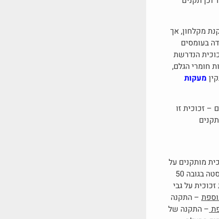
בטיחותי ראשון במעלה ובישראל, חשוב להכיר את התקנים הנדרשים לזיגוג בטיחותי על פי תקן 1099 וכן תקנים
נת מקלחון, אך
דה בעומסים
כוכית הנדרשת
ת חומרי הגלם,
קין
מעקות
– זכוכית זו
תקנים
כית מותקנים על
גבי אביזרי נירוסטה 316 התומכים בזכוכית ומותאמים לתנאי חוץ. ניתן להתקין מעקה עם עמודי נירוסטה בגובה 50
זכוכית על גבי
וספת
– התקנה
פת
– התקנה של