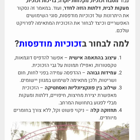
עבור
מטבח זכוכית
,
מקלחות יוקרה
,
בריכות זכוכית
,
מעקות לבית
,
דלתות הזזה לחדר
, ועוד. במאמר זה נסקור
את היתרונות של זכוכיות מודפסות, סוגי השימושים
האפשריים וכיצד לבחור את הזכוכית המתאימה לפרויקט
שלכם.
למה לבחור ב
זכוכיות מודפסות
?
עיצוב בהתאמה אישית
– אפשר להדפיס דוגמאות,
טקסטורות, ואפילו תמונות על גבי הזכוכית.
עמידות גבוהה
– ההדפסה עמידה בפני לחות, חום
ושריטות, ולכן מתאימה לשימוש במגוון יישומים.
שילוב בין פונקציונליות ואסתטיקה
– הזכוכית
מאפשרת יצירת מחיצות, חיפויים, דלתות ומעקות
מבלי לפגוע בתחושת המרחב.
תחזוקה קלה
– ניקוי פשוט וקל, ללא צורך בחומרים
מיוחדים.