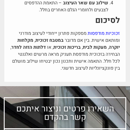
שילוב עם שאר העיצוב
– התאמת ההדפסים
לצבעים ולחומרי הגלם האחרים בחלל.
לסיכום
זכוכיות מודפסות
מספקות פתרון ייחודי לעיצוב מודרני
ומותאם אישית. בין אם מדובר
במטבח זכוכית
,
מקלחות
יוקרה
,
מעקות לבית
,
בריכות זכוכית
, או
דלתות הזזה לחדר
,
הבחירה בזכוכית מודפסת תעניק מראה מרשים ואלגנטי
לכל חלל. התאמה אישית ותכנון נכון יבטיחו שילוב מושלם
בין פונקציונליות לעיצוב חדשני.
השאירו פרטים וניצור איתכם
קשר בהקדם