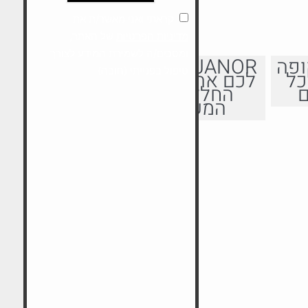
קראתי ואני מאשר/ת את
מדיניות הפרטיות
של האתר,
ומסכים/ה לשמירת המידע לצורך
ופה
JANOR משנים
טיפול בפנייתי (חובה)
כל
לכם את כל פני
ם
החלל של
המשרד