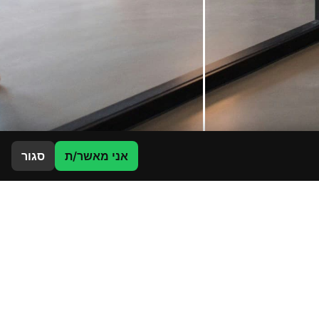
אני מאשר/ת
סגור