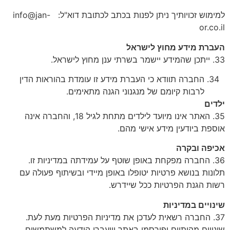
למימוש זכויותיך ניתן לפנות בכתב לכתובת דוא"ל: info@jan-
or.co.il
העברת מידע מחוץ לישראל
33. ייתכן שהמידע יישמר בשרתי ענן מחוץ לישראל.
החברה תוודא כי העברת מידע זו עומדת בהוראות הדין
לרבות קיומם של מנגנוני הגנה מתאימים.
ילדים
35. האתר אינו מיועד לילדים מתחת לגיל 18, והחברה אינה
אוספת ביודעין מידע אישי מהם.
אכיפה ובקרה
36. החברה מפקחת באופן שוטף על עמידתה במדיניות זו.
תלונות בנושא פרטיות יטופלו באופן מיידי ובשיתוף פעולה עם
רשות הגנת הפרטיות ככל שיידרש.
שינויים במדיניות
37. החברה רשאית לעדכן את מדיניות הפרטיות מעת לעת.
שינויים מהותיים יפורסמו באתר ויועברו הודעה למשתמשים