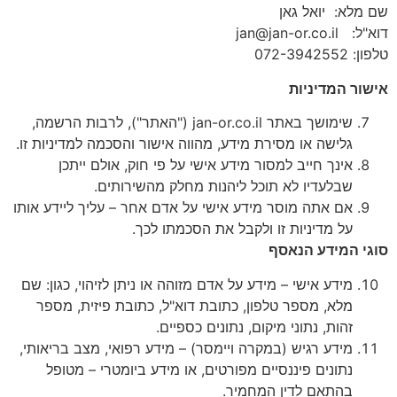
שם מלא: יואל גאן
דוא"ל: jan@jan-or.co.il
טלפון: 072-3942552
אישור המדיניות
שימושך באתר jan-or.co.il ("האתר"), לרבות הרשמה,
גלישה או מסירת מידע, מהווה אישור והסכמה למדיניות זו.
אינך חייב למסור מידע אישי על פי חוק, אולם ייתכן
שבלעדיו לא תוכל ליהנות מחלק מהשירותים.
אם אתה מוסר מידע אישי על אדם אחר – עליך ליידע אותו
על מדיניות זו ולקבל את הסכמתו לכך.
סוגי המידע הנאסף
מידע אישי – מידע על אדם מזוהה או ניתן לזיהוי, כגון: שם
מלא, מספר טלפון, כתובת דוא"ל, כתובת פיזית, מספר
זהות, נתוני מיקום, נתונים כספיים.
מידע רגיש (במקרה ויימסר) – מידע רפואי, מצב בריאותי,
נתונים פיננסיים מפורטים, או מידע ביומטרי – מטופל
בהתאם לדין המחמיר.