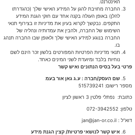
האינטרנט.
החברה מחויבת להגן על המידע האישי שלך (כהגדרתו
להלן) באופן העולה בקנה אחד עם חוקי הגנת המידע
התקפים. נבקשך לקרוא בעיון את מדיניות זו בצירוף תנאי
השימוש של החברה, ולהבין את עמדותיה ונהליה של
החברה בנוגע למידע האישי שלך ולאופן שבו החברה תנהג
בו.
תנאי מדיניות הפרטיות המפורטים בלשון זכר הינם לשם
נוחיות בלבד ומיועדת לשני המינים כאחד.
פרטי בעל בסיס הנתונים ואיש קשר
שם העסק/חברה : ע.ג גאן אור בעמ
מספר רישום: 515739241
כתובת: נפתלי פלטין 3 ראשון לציון
טלפון: 072-3942552
דוא"ל : jan@jan-or.co.il
איש קשר לנושאי פרטיות/ קצין הגנת מידע