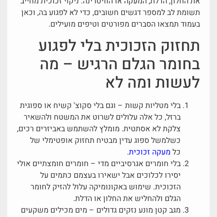
את החלון, הדלת, המעקה או הוויטרינה. ניקוי זכוכית מחייב
תשומת לב למספר דגשים חשובים, כדי לא לפגוע בה, וכאן
בעמוד תמצאו הסברים מפורטים וטיפים מועילים.
תחזוק הזכוכית בלי לפגוע
בחומר הגלם הרגיש – מה
לעשות ומה לא
בלי מטליות קשות – וגם בלי סקוצ' קשיח או ספוגית
ברזל, כל אלה עלולים לשרוט את המשטח ולהשאיר
צלקת לא אסתטית. מומלץ להשתמש באביזרים רכים,
כשלמשל ספוג עדין מבטיח תחזוק אופטימלי של
כל
מעקה זכוכית
.
בלי חומרים אגרסיביים מדי – חומרים חומצתיים אולי
יסירו לכלוכים אבל ישאירו בעצמם כתמים על
הזכוכית. שימוש באקונומיקה עלול להזיק לחומר
הגלם ולהחליש את החלון או הדלת.
מגב קטן מונע נזקים גדולים – מים מכילים משקעים