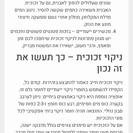
שונים שעלולים להפוך לאבנית, גם על זכוכית.
האבנית משאירה כתמים שקשה להסיר. ניגוב המים
מדלת המקלחון, מחלון אחרי גשם וממעקה חיצוני
מונע את הנזק.
מכשירים ייעודיים – בזכות פטנטים פשוטים וחכמים
יש מגוון פתרונות לניקוי זכוכית שיחסכו לכם זמן
ומאמץ, והכי חשוב, ישאירו את המשטח מבריק.
ניקוי זכוכית – כך תעשו את
זה נכון
ניקוי זכוכית חייב כאמור להתבצע בזהירות. קודם כל,
הקפידו להשתמש בחומרי ניקוי ייעודיים לחומר גלם זה.
אופציה נוספת היא ניקוי באמצעים ביתיים: ניתן לערבב
בקערה כוס מים חמימים, רבע כוס חומץ ו-2-3 כפות של
סבון נוזלי. התוצאה תהיה חומר ניקוי ביתי אפקטיבי לכל
סוגי הזכוכיות.
אם על הזכוכית יש סימנים צורמים בגלל מדבקה ישנה,
מריחת מעט חומר שומני (למשל מיונז או שמן זית) תרכך