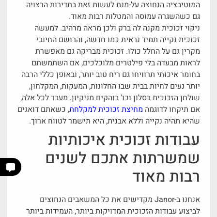
המוטיבציה הנחוצה על-מנת לעשות זאת בתדירות הרצויה
גם כשהשגרה עמוסה והמטלות רבות מאוד.
ניקוי זכוכית מקנה לה ברק ולכן מראה מרהיב. למעשה
זכוכית נקייה תמיד נראית כמו חדשה, והרושם החיובי
מקרין גם על החלל כולו. זכוכית מבריקה גם מאפשרת
לראות מבעדה בלי פילטרים מלוכלכים, אם השתמשתם
בחומר איכותי תרוויחו גם ריח טוב יותר, ובאופן כללי הרבה
יותר נעים לחיות בבית שבו החלונות, המעקות, המקלחון,
שולחן הזכוכית בסלון וכו' בוהקים מניקיון. מעבר לכל אלה,
אם תיקחו לדוגמה
מחיצת זכוכית למקלחת
, כשאתם דואגים
שהיא תהיה נקייה וללא אבנית, היא תישמר לטווח ארוך.
עבודות זכוכית איכותיות
שמשרתות אתכם לשנים
רבות מאוד
אנחנו ב-Janor מקדישים את כל המשאבים הנחוצים
לביצוע עבודות הזכוכית המדויקות ביותר, העמידות ביותר