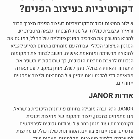
דקורטיביות בעיצוב הפנים?
שילוב
מחיצות זכוכית דקורטיביות
בעיצוב הפנים מצריך הבנה
וראייה עיצובית כוללת. על מנת להבטיח תוצאה מיטבית, יש
להביא בחשבון את הצרכים הפונקציונליים של החלל, כמו גם את
הסגנון העיצובי הכללי. עבודה עם מומחים בתחום תסייע להביא
לתוצאה מרשימה ומותאמת אישית. חשוב לבחור את המקומות
הנכונים להצבת מחיצות הזכוכית, כך שתוספת זו תשפר את
התפקוד והאווירה בחלל. ניתן לשלב אותן במקביל עם תאורה
מתאימה כדי להדגיש את יופיין של המחיצות וליצור אפקטים
ייחודיים.
אודות JANOR
JANOR היא חברה מובילה בתחום פתרונות הזכוכית בישראל.
אנו מתמחים בתכנון, ייצור והתקנה של
מחיצות זכוכית
דקורטיביות
ועוד מגוון רחב של עבודות זכוכית לפרויקטים
פרטיים, עסקיים וציבוריים. הפתרונות שלנו כוללים מחיצות
למשרדים, דלתות מעוצבות, מקלחונים, מעקות ועוד.