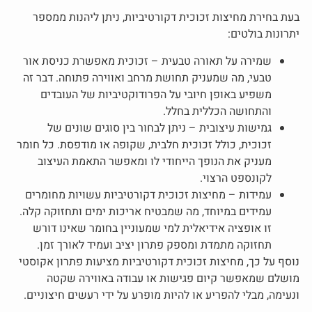
בעת בחירת
מחיצות זכוכית דקורטיביות
, ניתן ליהנות ממספר
יתרונות בולטים:
שמירה על תאורה טבעית – זכוכית מאפשרת כניסת אור
טבעי, מה שמעניק תחושת מרחב ואווירה פתוחה. דבר זה
משפיע באופן חיובי על הפרודוקטיביות של העובדים
והתחושה הכללית בחלל.
גמישות עיצובית – ניתן לבחור בין סוגים שונים של
זכוכית, כולל זכוכית חלבית, שקופה או מודפסת. כל חומר
מעניק את הנופך הייחודי לו ומאפשר התאמת העיצוב
לקונספט הרצוי.
עמידות –
מחיצות זכוכית דקורטיביות
עשויות מחומרים
עמידים במיוחד, מה שמבטיח אריכות ימים ותחזוקה קלה.
זו אופציה אידיאלית למי שמעוניין בחומר שאינו דורש
תחזוקה מתמדת ומספק פתרון יציב ועמיד לאורך זמן.
נוסף על כך, מחיצות זכוכית דקורטיביות מציעות פתרון אקוסטי
מושלם שמאפשר קיום פגישות או עבודה באווירה שקטה
ונעימה, מבלי להפריע או להיות מופרע על ידי רעשים חיצוניים.