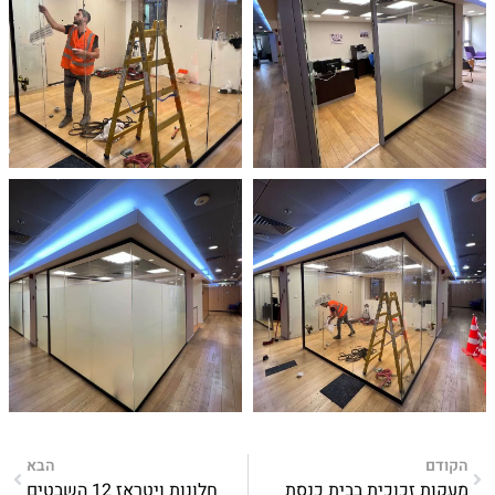
הקודם
הבא
מעקות זכוכית בבית כנסת
חלונות ויטראז 12 השבטים