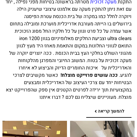
התקנת
מעקה זכוכית
מטרתה בראשונה בטיחות מפני נפילה , יחד
עם זאת ניתן להתקין מעקה עם אלמנט עיצובי שיעניק הילה
ויוקרה לחלל כמו במקרה של בית הכנסת עטרת הפיסגה
בירושלים בו הייתה מעורבת אדריכלית מוערכת ומובילה בתחום
אשר עמדה על כל פרט וגוון על כל חלקיו החל מסוג הזכוכית
ultra clears וצביעת החלקים מאלומיניום בגוון iron 1200
התואם לגווני החלונות במקום והתאמת מאחז היד מעץ לגוון
מהגוני השולט בחלקי העץ בבית הכנסת . ככה יוצרים יוקרה של
מעקה זכוכית על בטוח. המשוב החיובי והמפרגן מהלקוחות
והאדריכלית על איכות החומרים הדיוק והביצוע לא איחרו
להגיע.
ככה עושים פרוייקט מוצלח!
כאשר מקשיבים לצרכי
הבטיחות יחד עם צרכי העיצוב של האדריכלית ומבצעים
במקצועיות תוך ירידה לפרטים הקטנים אין ספק שהפרוייקט יצא
מוצלח. מעוניינים שיצליח גם לכם ? דברו איתנו
להמשך קריאה